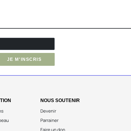
JE M'INSCRIS
ATION
NOUS SOUTENIR
ns
Devenir
peau
Parrainer
Faire un don