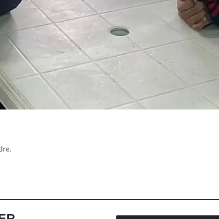
dre.
ER