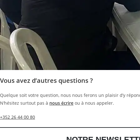
Vous avez d’autres questions ?
Quelque soit votre question, nous nous ferons un plaisir d’y répon
N’hésitez surtout pas à
nous écrire
ou à nous appeler.
+352 26 44 00 80
NOTRE NEWSLETT